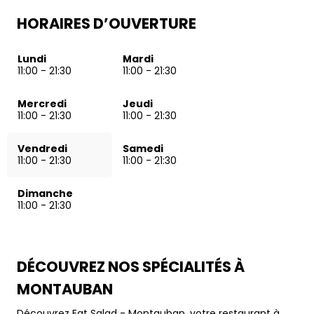
HORAIRES D’OUVERTURE
Lundi
Mardi
11:00
-
21:30
11:00
-
21:30
Mercredi
Jeudi
11:00
-
21:30
11:00
-
21:30
Vendredi
Samedi
11:00
-
21:30
11:00
-
21:30
Dimanche
11:00
-
21:30
DÉCOUVREZ NOS SPÉCIALITÉS À
MONTAUBAN
Découvrez Eat Salad - Montauban, votre restaurant à