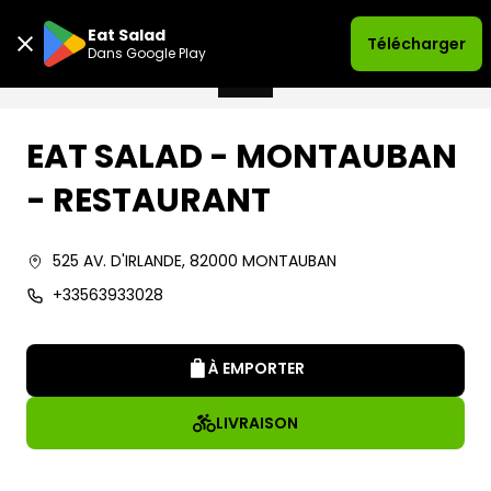
Eat Salad
Télécharger
Dans Google Play
EAT SALAD - MONTAUBAN
- RESTAURANT
525 AV. D'IRLANDE
,
82000
MONTAUBAN
+33563933028
À EMPORTER
LIVRAISON