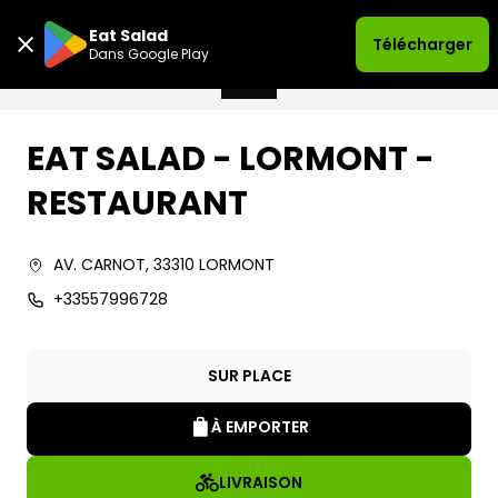
Eat Salad
Télécharger
Dans Google Play
EAT SALAD - LORMONT -
RESTAURANT
AV. CARNOT
,
33310
LORMONT
+33557996728
SUR PLACE
À EMPORTER
LIVRAISON