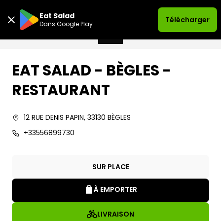
Eat Salad
Télécharger
Dans Google Play
EAT SALAD - BÈGLES -
RESTAURANT
12 RUE DENIS PAPIN
,
33130
BÈGLES
+33556899730
SUR PLACE
À EMPORTER
LIVRAISON