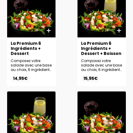
La Premium 6
La Premium 6
Ingrédients +
Ingrédients +
Dessert
Dessert + Boisson
Composez votre
Composez votre
salade avec une base
salade avec une base
au choix, 6 ingrédients
au choix, 6 ingrédients
frais et la sauce de
frais et la sauce de
14,95€
15,95€
votre choix. Ajoutez le
votre choix. Profitez
dessert de votre choix
d’un menu complet
pour une pause
avec un dessert et une
sucrée parfaitement
boisson au choix.
équilibrée.