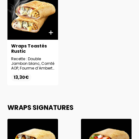
Wraps Toastés
Rustic
Recette : Double
Jambon blanc, Comté
AOP, Fourme d’Ambert
AOP, Noix,
13,30€
Champignons de
Paris, Sauce Miel-
Moutarde
WRAPS SIGNATURES