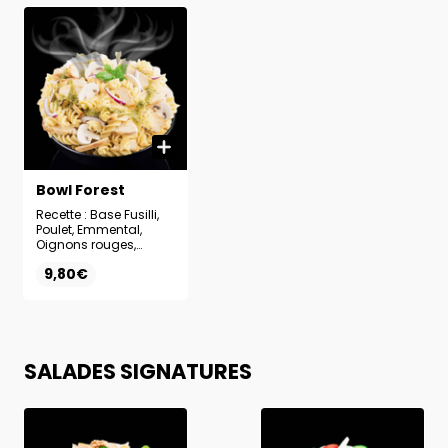
Bowl Forest
Recette : Base Fusilli,
Poulet, Emmental,
Oignons rouges,
Champignons, Sauce
9,80€
Pesto
SALADES SIGNATURES