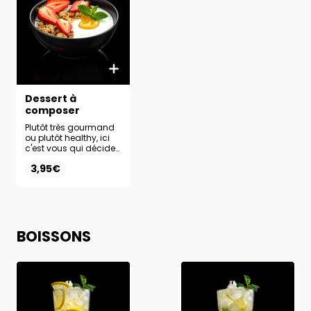
Dessert à
composer
Plutôt très gourmand
ou plutôt healthy, ici
c'est vous qui décidez
en composant votre
3,95€
dessert parfait. Base +
Topping + Nappage
au choix
BOISSONS