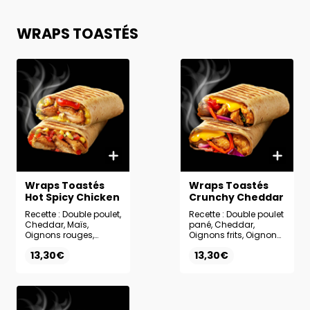
WRAPS TOASTÉS
Wraps Toastés
Wraps Toastés
Hot Spicy Chicken
Crunchy Cheddar
Recette : Double poulet,
Recette : Double poulet
Cheddar, Maïs,
pané, Cheddar,
Oignons rouges,
Oignons frits, Oignons
Falafels écrasés,
pickles,
13,30€
13,30€
Sauce Hot Spicy
Champignons, Sauce
Ranch