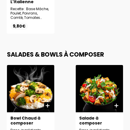
L'Italienne
Recette : Base Mâche,
Poulet, Poivrons,
Comté, Tomates
cerises confites,
9,80€
Sauce Pesto
SALADES & BOWLS À COMPOSER
Bowl Chaud à
Salade à
composer
composer