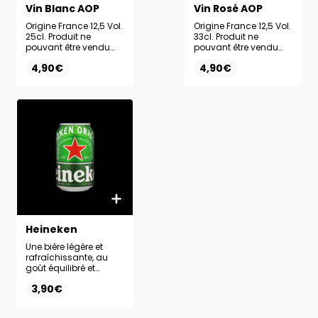
Vin Blanc AOP
Vin Rosé AOP
Origine France 12,5 Vol.
Origine France 12,5 Vol.
25cl. Produit ne
33cl. Produit ne
pouvant être vendu
pouvant être vendu
seul et interdit aux
seul et interdit aux
4,90€
4,90€
mineurs.
mineurs.
Heineken
Une bière légère et
rafraîchissante, au
goût équilibré et
classique. Produit ne
3,90€
pouvant être vendu
seul et interdit aux
mineurs.