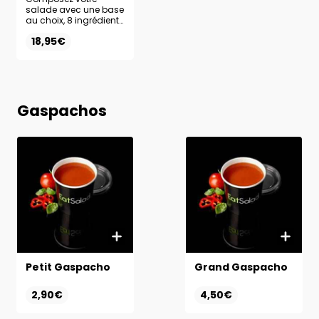
salade avec une base
au choix, 8 ingrédients
frais et la sauce de
18,95€
votre choix. Complétez
votre formule avec un
dessert et une boisson
au choix pour une
expérience complète.
Gaspachos
Petit Gaspacho
Grand Gaspacho
2,90€
4,50€