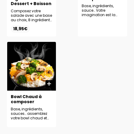
Dessert + Boisson
Base, ingrédients,
sauce… Votre
Composez votre
imagination est la
salade avec une base
seule limite pour créer
au choix, 8 ingrédients
la salade de vos
frais et la sauce de
18,95€
rêves.
votre choix. Complétez
votre formule avec un
dessert et une boisson
au choix pour une
expérience complète.
Bowl Chaud à
composer
Base, ingrédients,
sauces… assemblez
votre bowl chaud et
régalez-vous à votre
façon !