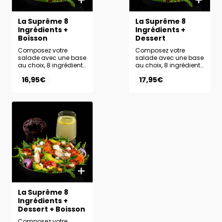
La Suprême 8
La Suprême 8
Ingrédients +
Ingrédients +
Boisson
Dessert
Composez votre
Composez votre
salade avec une base
salade avec une base
au choix, 8 ingrédients
au choix, 8 ingrédients
frais et la sauce de
frais et la sauce de
16,95€
17,95€
votre choix.
votre choix. Ajoutez le
Accompagnez-la de
dessert de votre choix
la boisson de votre
pour une formule
choix pour un
encore plus
maximum de plaisir.
gourmande.
La Suprême 8
Ingrédients +
Dessert + Boisson
Composez votre