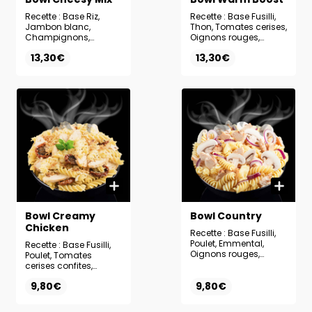
Recette : Base Riz,
Recette : Base Fusilli,
Jambon blanc,
Thon, Tomates cerises,
Champignons,
Oignons rouges,
Poivrons, Emmental,
Mozzarella, Brocolis,
13,30€
13,30€
Comté, Oignons
Oignons frits, Sauce
rouges, Sauce Ranch
Ranch
Bowl Creamy
Bowl Country
Chicken
Recette : Base Fusilli,
Poulet, Emmental,
Recette : Base Fusilli,
Oignons rouges,
Poulet, Tomates
Champignons, Sauce
cerises confites,
Ranch
Emmental, Oignons
9,80€
9,80€
frits, Sauce Ranch