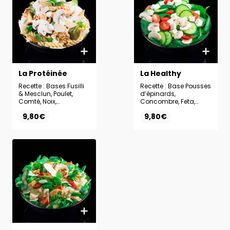
La Protéinée
La Healthy
Recette : Bases Fusilli
Recette : Base Pousses
& Mesclun, Poulet,
d’épinards,
Comté, Noix,
Concombre, Feta,
Champignons, Sauce
Tomates cerises,
9,80€
9,80€
Ranch
Champignons, Sauce
Miel moutarde