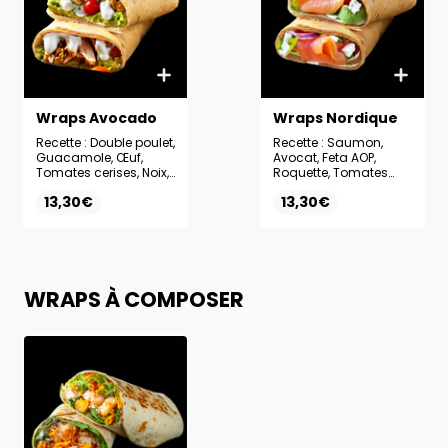
Wraps Avocado
Wraps Nordique
Recette : Double poulet,
Recette : Saumon,
Guacamole, Œuf,
Avocat, Feta AOP,
Tomates cerises, Noix,
Roquette, Tomates
Sauce Yaourt Herbes
cerises, Oignons
13,30€
13,30€
rouges, Sauce Olive
citron
WRAPS À COMPOSER