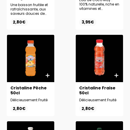
100% naturelle, riche en
Une boisson fruitée et
vitamines et
rafraîchissante, aux
antioxydants, pour se
saveurs douces de
désaltérer et revitaliser.
pêche et de mangue.
2,80€
3,95€
Cristaline Pêche
Cristaline Fraise
50cl
50cl
Délicieusement Fruité
Délicieusement Fruité
2,80€
2,80€