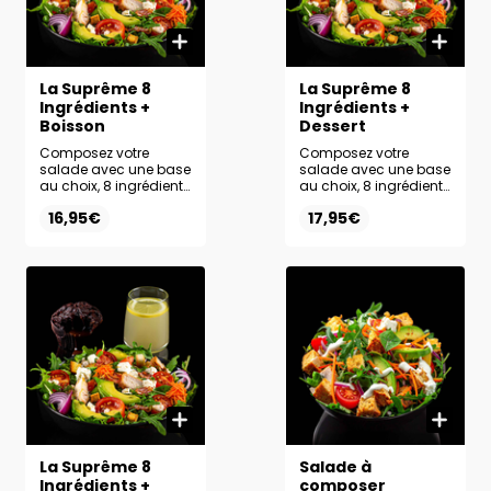
La Suprême 8
La Suprême 8
Ingrédients +
Ingrédients +
Boisson
Dessert
Composez votre
Composez votre
salade avec une base
salade avec une base
au choix, 8 ingrédients
au choix, 8 ingrédients
frais et la sauce de
frais et la sauce de
16,95€
17,95€
votre choix.
votre choix. Ajoutez le
Accompagnez-la de
dessert de votre choix
la boisson de votre
pour une formule
choix pour un
encore plus
maximum de plaisir.
gourmande.
La Suprême 8
Salade à
Ingrédients +
composer