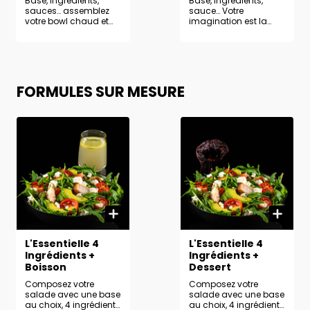
Base, ingrédients,
Base, ingrédients,
sauces… assemblez
sauce… Votre
votre bowl chaud et
imagination est la
régalez-vous à votre
seule limite pour créer
façon !
la salade de vos
rêves.
FORMULES SUR MESURE
L'Essentielle 4
L'Essentielle 4
Ingrédients +
Ingrédients +
Boisson
Dessert
Composez votre
Composez votre
salade avec une base
salade avec une base
au choix, 4 ingrédients
au choix, 4 ingrédients