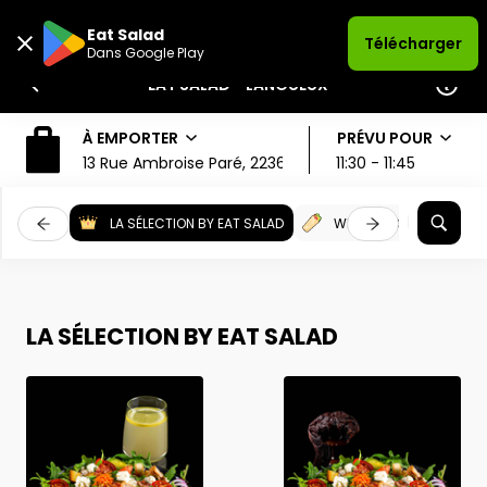
Eat Salad
Télécharger
Dans Google Play
EAT SALAD - LANGUEUX
À EMPORTER
PRÉVU POUR
13 Rue Ambroise Paré, 22360, Langueux
11:30 - 11:45
LA SÉLECTION BY EAT SALAD
WRAPS TOASTÉS
LA SÉLECTION BY EAT SALAD