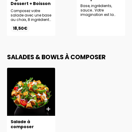
Dessert + Boisson
Base, ingrédients,
sauce… Votre
Composez votre
imagination est la
salade avec une base
seule limite pour créer
au choix, 8 ingrédients
la salade de vos
frais et la sauce de
18,50€
rêves.
votre choix. Complétez
votre formule avec un
dessert et une boisson
au choix pour une
expérience complète.
SALADES & BOWLS À COMPOSER
Salade à
composer