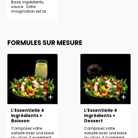
Base, ingrédients,
sauce… Votre
imagination est la
seule limite pour créer
la salade de vos
rêves.
FORMULES SUR MESURE
L'Essentielle 4
L'Essentielle 4
Ingrédients +
Ingrédients +
Boisson
Dessert
Composez votre
Composez votre
salade avec une base
salade avec une base
au choix, 4 ingrédients
au choix, 4 ingrédients