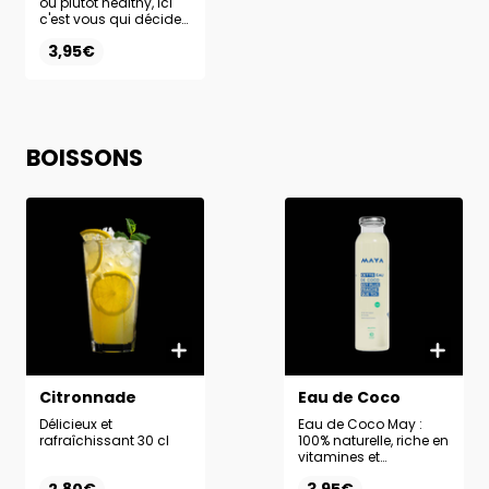
ou plutôt healthy, ici
c'est vous qui décidez
en composant votre
3,95€
dessert parfait. Base +
Topping + Nappage
au choix
BOISSONS
Citronnade
Eau de Coco
Délicieux et
Eau de Coco May :
rafraîchissant 30 cl
100% naturelle, riche en
vitamines et
antioxydants, pour se