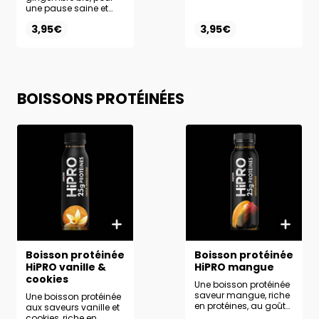
antioxydants, pour se
une pause saine et
désaltérer et revitaliser.
pleine de vitalité.
3,95€
3,95€
BOISSONS PROTÉINÉES
Boisson protéinée
Boisson protéinée
HiPRO vanille &
HiPRO mangue
cookies
Une boisson protéinée
saveur mangue, riche
Une boisson protéinée
en protéines, au goût
aux saveurs vanille et
exotique et savoureux.
cookies, riche en