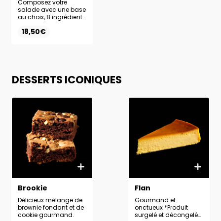
Composez votre
salade avec une base
au choix, 8 ingrédients
frais et la sauce de
18,50€
votre choix. Complétez
votre formule avec un
dessert et une boisson
au choix pour une
expérience complète.
DESSERTS ICONIQUES
Brookie
Flan
Délicieux mélange de
Gourmand et
brownie fondant et de
onctueux *Produit
cookie gourmand.
surgelé et décongelé