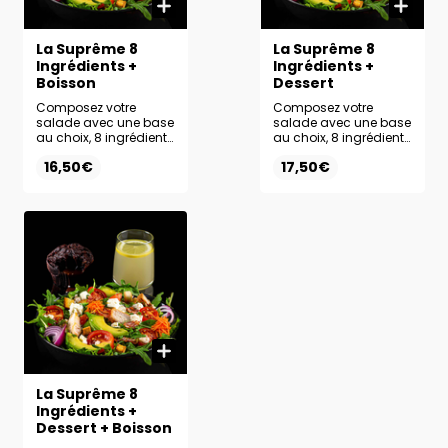
La Suprême 8
La Suprême 8
Ingrédients +
Ingrédients +
Boisson
Dessert
Composez votre
Composez votre
salade avec une base
salade avec une base
au choix, 8 ingrédients
au choix, 8 ingrédients
frais et la sauce de
frais et la sauce de
16,50€
17,50€
votre choix.
votre choix. Ajoutez le
Accompagnez-la de
dessert de votre choix
la boisson de votre
pour une formule
choix pour un
encore plus
maximum de plaisir.
gourmande.
La Suprême 8
Ingrédients +
Dessert + Boisson