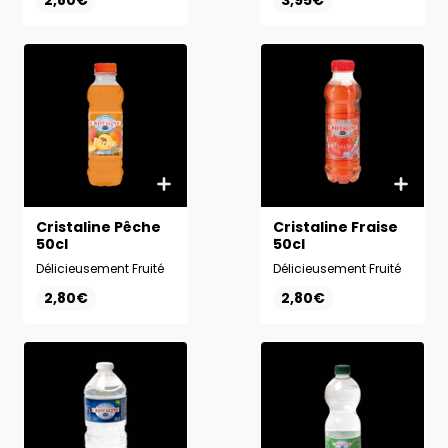
2,80€
3,95€
désaltérer et revitaliser.
Cristaline Pêche
Cristaline Fraise
50cl
50cl
Délicieusement Fruité
Délicieusement Fruité
2,80€
2,80€