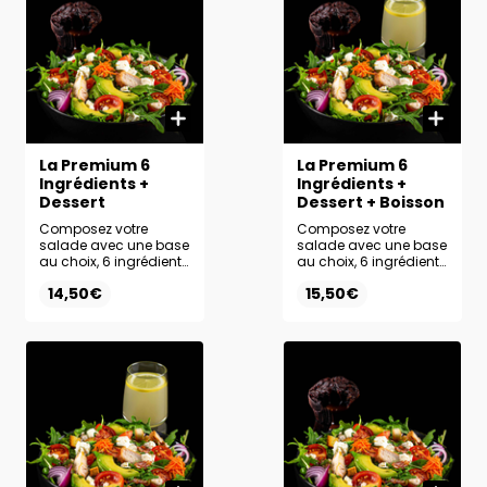
La Premium 6
La Premium 6
Ingrédients +
Ingrédients +
Dessert
Dessert + Boisson
Composez votre
Composez votre
salade avec une base
salade avec une base
au choix, 6 ingrédients
au choix, 6 ingrédients
frais et la sauce de
frais et la sauce de
14,50€
15,50€
votre choix. Ajoutez le
votre choix. Profitez
dessert de votre choix
d’un menu complet
pour une pause
avec un dessert et une
sucrée parfaitement
boisson au choix.
équilibrée.