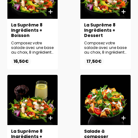
La Suprême 8
La Suprême 8
Ingrédients +
Ingrédients +
Boisson
Dessert
Composez votre
Composez votre
salade avec une base
salade avec une base
au choix, 8 ingrédients
au choix, 8 ingrédients
frais et la sauce de
frais et la sauce de
16,50€
17,50€
votre choix.
votre choix. Ajoutez le
Accompagnez-la de
dessert de votre choix
la boisson de votre
pour une formule
choix pour un
encore plus
maximum de plaisir.
gourmande.
La Suprême 8
Salade à
Ingrédients +
composer