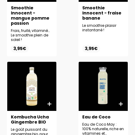
Smoothie
Smoothie
Innocent -
Innocent - fraise
mangue pomme
banane
passion
Le smoothie plaisir
instantané !
Frais, fruité, vitaminé…
Le smoothie plein de
soleil !
3,95€
3,95€
Kombucha Ucha
Eau de Coco
Gingembre BIO
Eau de Coco May :
100% naturelle, riche en
Le goût puissant du
vitamines et
gingembre bio, pour