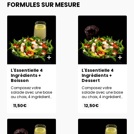
FORMULES SUR MESURE
L'Essentielle 4
L'Essentielle 4
Ingrédients +
Ingrédients +
Boisson
Dessert
Composez votre
Composez votre
salade avec une base
salade avec une base
au choix, 4 ingrédients
au choix, 4 ingrédients
frais et la sauce de
frais et la sauce de
11,50€
12,50€
votre choix.
votre choix. Terminez
Accompagnez-la de
votre repas avec le
la boisson de votre
dessert de votre choix
choix pour un repas
pour une touche
complet et équilibré.
gourmande.