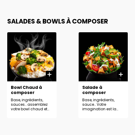
SALADES & BOWLS À COMPOSER
Bowl Chaud à
Salade à
composer
composer
Base, ingrédients,
Base, ingrédients,
sauces… assemblez
sauce… Votre
votre bowl chaud et
imagination est la
régalez-vous à votre
seule limite pour créer
façon !
la salade de vos
rêves.