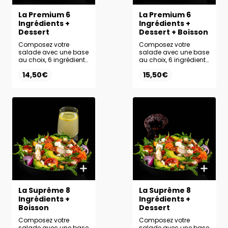
La Premium 6
La Premium 6
Ingrédients +
Ingrédients +
Dessert
Dessert + Boisson
Composez votre
Composez votre
salade avec une base
salade avec une base
au choix, 6 ingrédients
au choix, 6 ingrédients
frais et la sauce de
frais et la sauce de
14,50€
15,50€
votre choix. Ajoutez le
votre choix. Profitez
dessert de votre choix
d’un menu complet
pour une pause
avec un dessert et une
sucrée parfaitement
boisson au choix.
équilibrée.
La Suprême 8
La Suprême 8
Ingrédients +
Ingrédients +
Boisson
Dessert
Composez votre
Composez votre
salade avec une base
salade avec une base