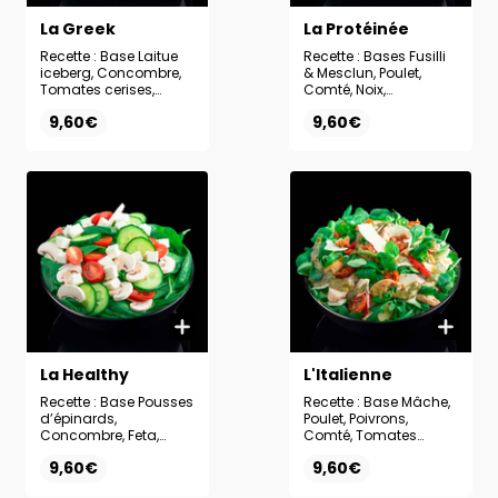
La Greek
La Protéinée
Recette : Base Laitue
Recette : Bases Fusilli
iceberg, Concombre,
& Mesclun, Poulet,
Tomates cerises,
Comté, Noix,
Oignons rouges, Feta,
Champignons, Sauce
9,60€
9,60€
Sauce Ranch
Ranch
La Healthy
L'Italienne
Recette : Base Pousses
Recette : Base Mâche,
d’épinards,
Poulet, Poivrons,
Concombre, Feta,
Comté, Tomates
Tomates cerises,
cerises confites,
9,60€
9,60€
Champignons, Sauce
Sauce Pesto
Miel moutarde