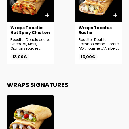
Wraps Toastés
Wraps Toastés
Hot Spicy Chicken
Rustic
Recette : Double poulet,
Recette : Double
Cheddar, Maïs,
Jambon blanc, Comté
Oignons rouges,
AOP, Fourme d’Ambert
Falafels écrasés,
AOP, Noix,
13,00€
13,00€
Sauce Hot Spicy
Champignons de
Paris, Sauce Miel-
Moutarde
WRAPS SIGNATURES