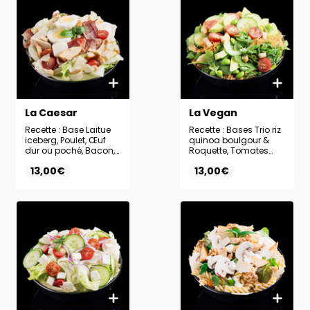
La Caesar
La Vegan
Recette : Base Laitue
Recette : Bases Trio riz
iceberg, Poulet, Œuf
quinoa boulgour &
dur ou poché, Bacon,
Roquette, Tomates
Tomates cerises,
cerises, Concombre,
13,00€
13,00€
Comté, Croûtons,
Carottes râpées,
Sauce Ranch
Avocat, Edamame,
Croûtons, Sauce Olive
balsamique