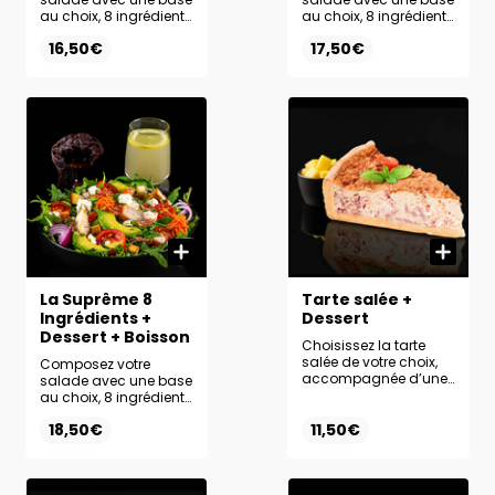
au choix, 8 ingrédients
au choix, 8 ingrédients
frais et la sauce de
frais et la sauce de
16,50€
17,50€
votre choix.
votre choix. Ajoutez le
Accompagnez-la de
dessert de votre choix
la boisson de votre
pour une formule
choix pour un
encore plus
maximum de plaisir.
gourmande.
La Suprême 8
Tarte salée +
Ingrédients +
Dessert
Dessert + Boisson
Choisissez la tarte
salée de votre choix,
Composez votre
accompagnée d’une
salade avec une base
base et d’une sauce
au choix, 8 ingrédients
au choix. Ajoutez le
frais et la sauce de
18,50€
dessert de votre choix
11,50€
votre choix. Complétez
pour une formule
votre formule avec un
gourmande et
dessert et une boisson
équilibrée.
au choix pour une