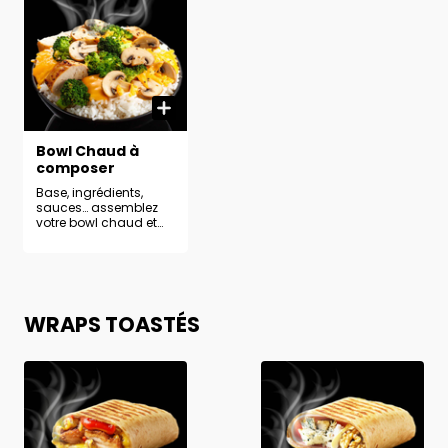
Bowl Chaud à
composer
Base, ingrédients,
sauces… assemblez
votre bowl chaud et
régalez-vous à votre
façon !
WRAPS TOASTÉS