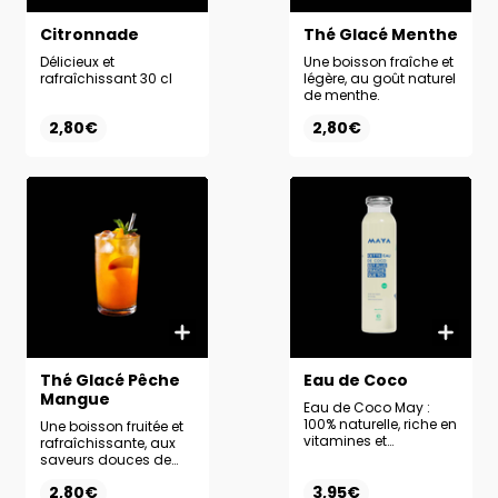
Citronnade
Thé Glacé Menthe
Délicieux et
Une boisson fraîche et
rafraîchissant 30 cl
légère, au goût naturel
de menthe.
2,80€
2,80€
Thé Glacé Pêche
Eau de Coco
Mangue
Eau de Coco May :
100% naturelle, riche en
Une boisson fruitée et
vitamines et
rafraîchissante, aux
antioxydants, pour se
saveurs douces de
désaltérer et revitaliser.
pêche et de mangue.
2,80€
3,95€