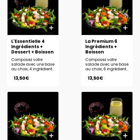
L'Essentielle 4
La Premium 6
Ingrédients +
Ingrédients +
Dessert + Boisson
Boisson
Composez votre
Composez votre
salade avec une base
salade avec une base
au choix, 4 ingrédients
au choix, 6 ingrédients
frais et la sauce de
frais et la sauce de
13,50€
13,50€
votre choix. Complétez
votre choix.
votre formule avec un
Accompagnez-la de
dessert et une boisson
la boisson de votre
au choix pour un
choix pour un repas
menu complet.
complet et équilibré.