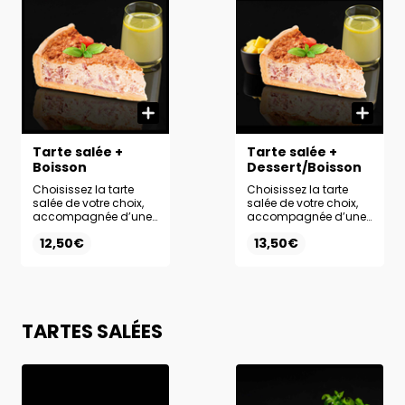
expérience complète.
Tarte salée +
Tarte salée +
Boisson
Dessert/Boisson
Choisissez la tarte
Choisissez la tarte
salée de votre choix,
salée de votre choix,
accompagnée d’une
accompagnée d’une
base et d’une sauce
base et d’une sauce
12,50€
13,50€
au choix.
au choix. Complétez
Accompagnez votre
votre formule avec un
formule de la boisson
dessert et une boisson
de votre choix pour un
au choix pour un
repas complet.
menu complet et
savoureux.
TARTES SALÉES