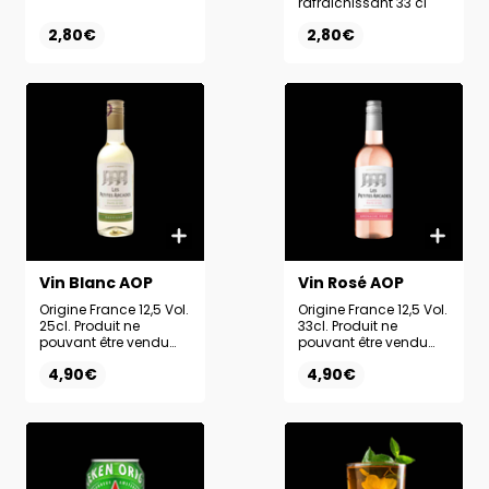
rafraîchissant 33 cl
2,80€
2,80€
Vin Blanc AOP
Vin Rosé AOP
Origine France 12,5 Vol.
Origine France 12,5 Vol.
25cl. Produit ne
33cl. Produit ne
pouvant être vendu
pouvant être vendu
seul et interdit aux
seul et interdit aux
4,90€
4,90€
mineurs.
mineurs.