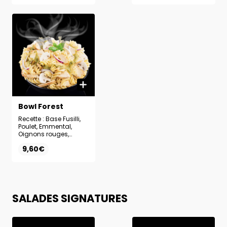
Bowl Forest
Recette : Base Fusilli,
Poulet, Emmental,
Oignons rouges,
Champignons, Sauce
9,60€
Pesto
SALADES SIGNATURES