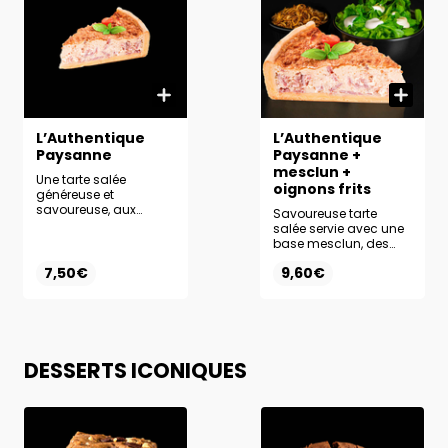
L’Authentique
L’Authentique
Paysanne
Paysanne +
mesclun +
Une tarte salée
oignons frits
généreuse et
savoureuse, aux
Savoureuse tarte
saveurs traditionnelles
salée servie avec une
et réconfortantes
base mesclun, des
oignons frits et une
7,50€
9,60€
sauce au choix
DESSERTS ICONIQUES