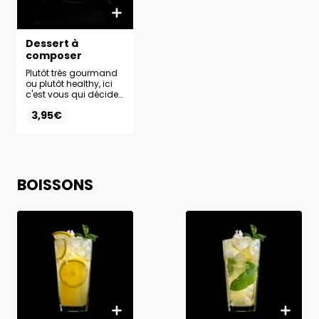
Dessert à
composer
Plutôt très gourmand
ou plutôt healthy, ici
c'est vous qui décidez
en composant votre
3,95€
dessert parfait. Base +
Topping + Nappage
au choix
BOISSONS