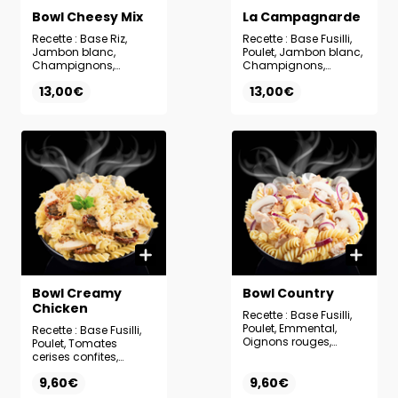
Bowl Cheesy Mix
La Campagnarde
Recette : Base Riz,
Recette : Base Fusilli,
Jambon blanc,
Poulet, Jambon blanc,
Champignons,
Champignons,
Poivrons, Emmental,
Oignons rouges,
13,00€
13,00€
Comté, Oignons
Emmental, Patate
rouges, Sauce Ranch
douce, Sauce Ranch
Bowl Creamy
Bowl Country
Chicken
Recette : Base Fusilli,
Poulet, Emmental,
Recette : Base Fusilli,
Oignons rouges,
Poulet, Tomates
Champignons, Sauce
cerises confites,
Ranch
Emmental, Oignons
9,60€
9,60€
frits, Sauce Ranch