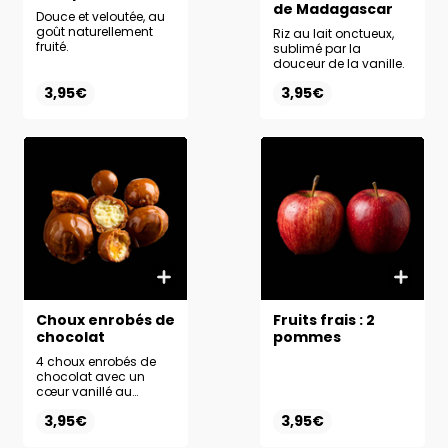
de Madagascar
Douce et veloutée, au
goût naturellement
Riz au lait onctueux,
fruité.
sublimé par la
douceur de la vanille.
3,95€
3,95€
Choux enrobés de
Fruits frais : 2
chocolat
pommes
4 choux enrobés de
chocolat avec un
cœur vanillé au
caramel coulant.
3,95€
3,95€
Irrésistibles!